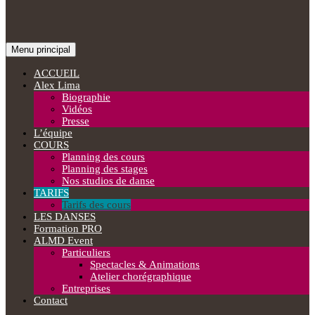
Recherche
Aller
Menu principal
au
Alex Lima Dance Studio
contenu
ACCUEIL
Alex Lima
Biographie
Vidéos
Presse
L’équipe
COURS
Planning des cours
Planning des stages
Nos studios de danse
TARIFS
Tarifs des cours
LES DANSES
Formation PRO
ALMD Event
Particuliers
Spectacles & Animations
Atelier chorégraphique
Entreprises
Contact