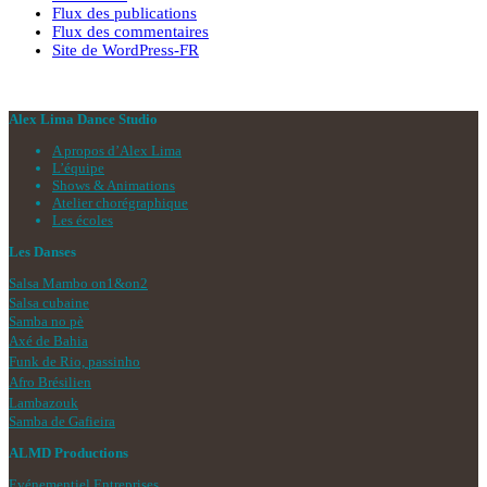
Flux des publications
Flux des commentaires
Site de WordPress-FR
Alex Lima Dance Studio
A propos d’Alex Lima
L’équipe
Shows & Animations
Atelier chorégraphique
Les écoles
Les Danses
Salsa Mambo on1&on2
Salsa cubaine
Samba no pè
Axé de Bahia
Funk de Rio, passinho
Afro Brésilien
Lambazouk
Samba de Gafieira
ALMD Productions
Evénementiel Entreprises