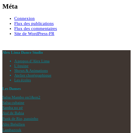
Méta
Connexion
Flux des publications
Flux des commentaires
Site de WordPress-FR
Alex Lima Dance Studio
A propos d’Alex Lima
L’équipe
Shows & Animations
Atelier chorégraphique
Les écoles
Les Danses
Salsa Mambo on1&on2
Salsa cubaine
Samba no pè
Axé de Bahia
Funk de Rio, passinho
Afro Brésilien
Lambazouk