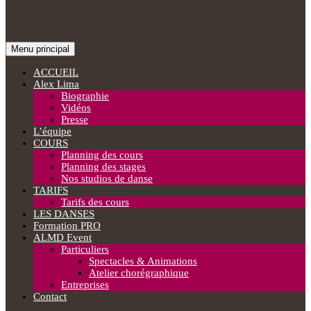
Recherche
Aller
Menu principal
au
Alex Lima Dance Studio
contenu
ACCUEIL
Alex Lima
Biographie
Vidéos
Presse
L’équipe
COURS
Planning des cours
Planning des stages
Nos studios de danse
TARIFS
Tarifs des cours
LES DANSES
Formation PRO
ALMD Event
Particuliers
Spectacles & Animations
Atelier chorégraphique
Entreprises
Contact